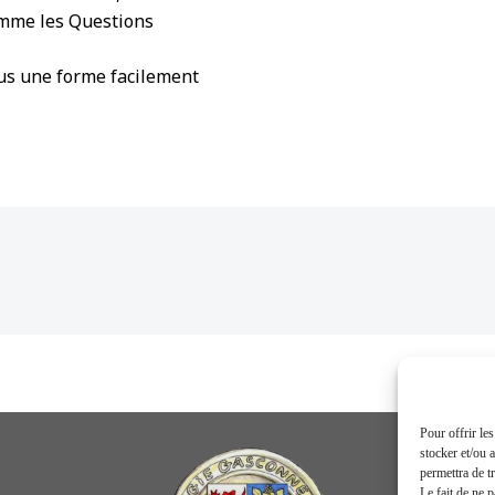
omme les Questions
ous une forme facilement
Pour offrir le
stocker et/ou 
permettra de t
Le fait de ne 